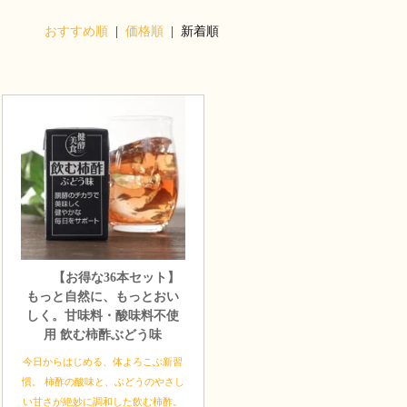
おすすめ順
|
価格順
| 新着順
【お得な36本セット】
もっと自然に、もっとおい
しく。甘味料・酸味料不使
用 飲む柿酢ぶどう味
今日からはじめる、体よろこぶ新習
慣。 柿酢の酸味と、ぶどうのやさし
い甘さが絶妙に調和した飲む柿酢。