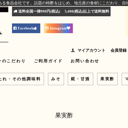
ある食品会社です。話題の柿酢をはじめ、地元産の食材にこだわり、自
送料全国一律990円(税込) 5,400(税込)以上で送料無料
Facebook
Instagram
マイアカウント
会員登録
ーのこだわり
ご利用ガイド
お問い合わせ
たれ・その他調味料
みそ
糀・甘酒
果実酢
果実酢