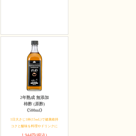
2年熟成 無添加
柿酢 (原酢)
《500ml》
1日大さじ1杯(15mL)で健康維持
コクと酸味を料理やドリンクに
1,944円(税込)