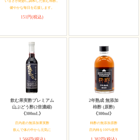
い甘さが絶妙に調和した飲む柿酢。
健やかな毎日を応援します。
151円(税込)
飲む果実酢プレミアム
2年熟成 無添加
山ぶどう酢(2倍濃縮)
柿酢 (原酢)
《300mL》
《300ml》
庄内産の無添加果実酢
柿酢の無添加原酢
飲んで体の中から元気に
庄内柿を100%使用
1,566円(税込)
1,382円(税込)