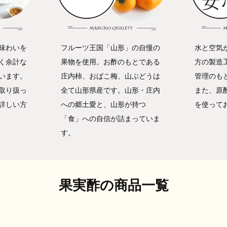
味わいを
フルーツ王国「山形」の自慢の
水と空気
く余計な
果物を使用。お酢のもとである
方の製造
います。
庄内柿、おばこ梅、山ぶどうは
管理のも
取り扱っ
全て山形県産です。山形・庄内
また、原
詳しい方
への郷土愛と、山形が持つ
を使って
「食」への自信が詰まっていま
す。
果実酢の商品一覧