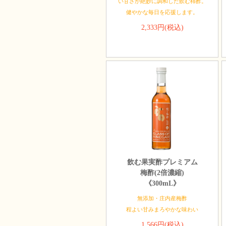
い甘さが絶妙に調和した飲む柿酢。
健やかな毎日を応援します。
2,333円(税込)
飲む果実酢プレミアム
梅酢(2倍濃縮)
《300mL》
無添加・庄内産梅酢
程よい甘みまろやかな味わい
1,566円(税込)