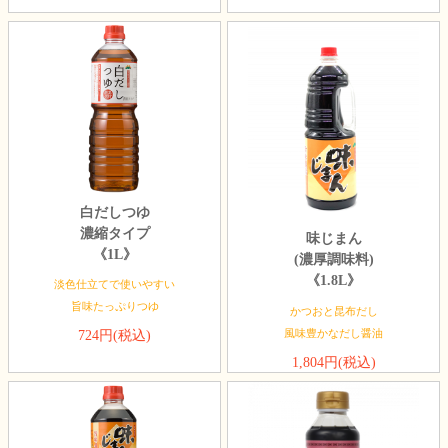
白だしつゆ
濃縮タイプ
味じまん
《1L》
(濃厚調味料)
《1.8L》
淡色仕立てで使いやすい
旨味たっぷりつゆ
かつおと昆布だし
風味豊かなだし醤油
724円(税込)
1,804円(税込)