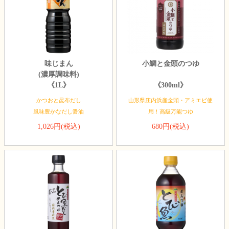
味じまん
小鯛と金頭のつゆ
(濃厚調味料)
《1L》
《300ml》
かつおと昆布だし
山形県庄内浜産金頭・アミエビ使
風味豊かなだし醤油
用！高級万能つゆ
1,026円(税込)
680円(税込)