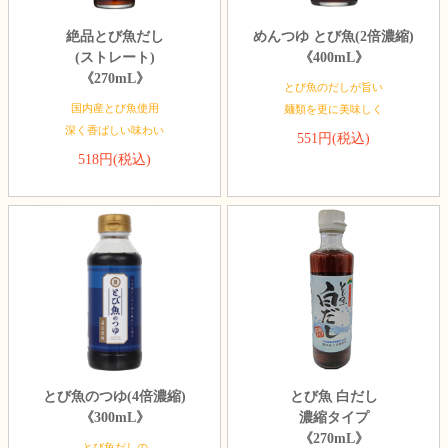
絶品とび魚だし
めんつゆ とび魚(2倍濃縮)
(ストレート)
《400mL》
《270mL》
とび魚のだしが旨い
国内産とび魚使用
麺類を更に美味しく
深く香ばしい味わい
551円(税込)
518円(税込)
とび魚のつゆ(4倍濃縮)
とび魚 白だし
《300mL》
濃縮タイプ
《270mL》
とび魚だしの