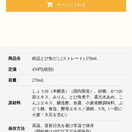
カートに入れる
商品名
絶品とび魚だし(ストレート) 270mL
定価
450円(税別)
容量
270mL
しょうゆ（本醸造）（国内製造）、砂糖、かつお
節エキス、みりん、とび魚煮干、還元水あめ、こ
原材料
んぶエキス、醸造酢、魚醤、小麦発酵調味料、ぶ
どう糖、食塩、酵母エキス／酒精、V.B₁（一部に
小麦・大豆を含む）
高温、直射日光を避け常温で保存
保存方法
（開栓後は10℃以下で冷蔵保存)