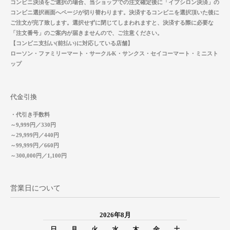
コンビニ決済をご選択の場合、当ショップでの注文確定後に「イプシロン決済」の
コンビニ選択画面へページが切り替わります。決済するコンビニを選択頂いた後に
ご注文が完了致します。選択せずに閉じてしまわれますと、決済する際に必要な
「注文番号」のご案内が届きませんので、ご注意ください。
【コンビニ支払い(前払い)に対応している店舗】
ローソン・ファミリーマート・サークルK・サンクス・セイコーマート・ミニスト
ップ
代金引換
・代引き手数料
～9,999円／330円
～29,999円／440円
～99,999円／660円
～300,000円／1,100円
営業日について
2026年8月
日
月
火
水
木
金
土