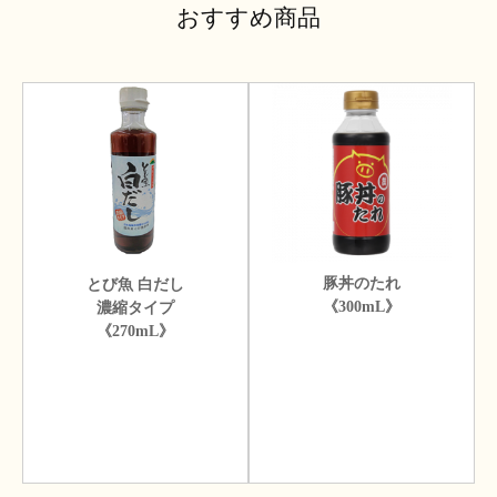
おすすめ商品
豚丼のたれ
とび魚 白だし
《300mL》
濃縮タイプ
《270mL》