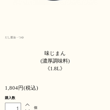
だし醤油・つゆ
味じまん
(濃厚調味料)
《1.8L》
1,804円(税込)
購入数
個