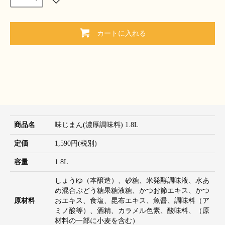
カートに入れる
商品名
味じまん(濃厚調味料) 1.8L
定価
1,590円(税別)
容量
1.8L
しょうゆ（本醸造）、砂糖、米発酵調味液、水あ
め混合ぶどう糖果糖液糖、かつお節エキス、かつ
原材料
おエキス、食塩、昆布エキス、魚醤、調味料（ア
ミノ酸等）、酒精、カラメル色素、酸味料、（原
材料の一部に小麦を含む）