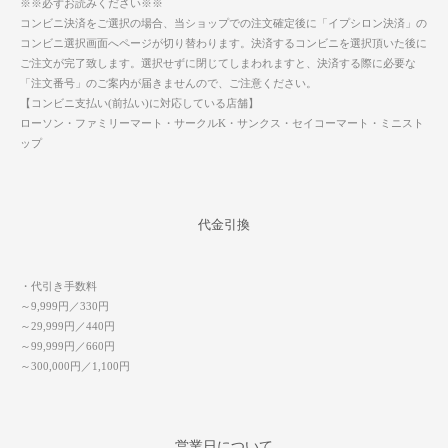
※※必ずお読みください※※
コンビニ決済をご選択の場合、当ショップでの注文確定後に「イプシロン決済」の
コンビニ選択画面へページが切り替わります。決済するコンビニを選択頂いた後に
ご注文が完了致します。選択せずに閉じてしまわれますと、決済する際に必要な
「注文番号」のご案内が届きませんので、ご注意ください。
【コンビニ支払い(前払い)に対応している店舗】
ローソン・ファミリーマート・サークルK・サンクス・セイコーマート・ミニスト
ップ
代金引換
・代引き手数料
～9,999円／330円
～29,999円／440円
～99,999円／660円
～300,000円／1,100円
営業日について