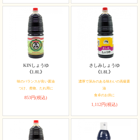
KINしょうゆ
さしみしょうゆ
《1.8L》
《1.8L》
味のバランスが良い醤油
濃厚で深みのある味わいの高級醤
つけ、煮物、たれ用に
油
食卓のお供に
853円(税込)
1,112円(税込)