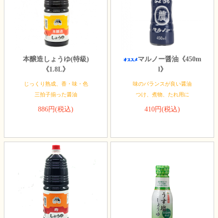
本醸造しょうゆ(特級)
マルノー醤油《450m
《1.8L》
l》
じっくり熟成、香・味・色
味のバランスが良い醤油
三拍子揃った醤油
つけ、煮物、たれ用に
886円(税込)
410円(税込)