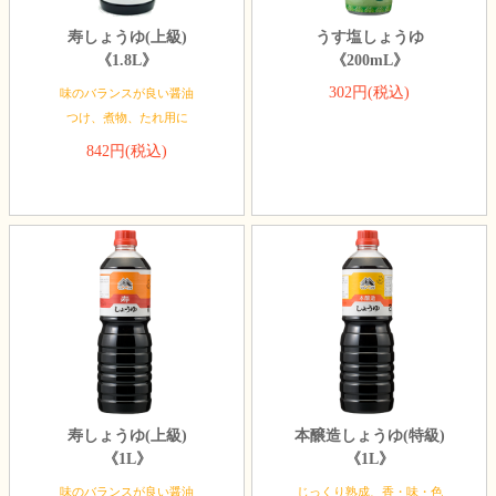
寿しょうゆ(上級)
うす塩しょうゆ
《1.8L》
《200mL》
302円(税込)
味のバランスが良い醤油
つけ、煮物、たれ用に
842円(税込)
寿しょうゆ(上級)
本醸造しょうゆ(特級)
《1L》
《1L》
味のバランスが良い醤油
じっくり熟成、香・味・色