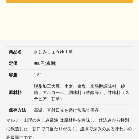
商品名
さしみしょうゆ 1.8L
定価
980円(税別)
容量
1.8L
脱脂加工大豆、小麦、食塩、米発酵調味料、砂
原材料
糖、アルコール、調味料（核酸等）、甘味料（ス
テビア、甘草）
保存方法
高温、直射日光を避け常温で保存
マルノー山形のさしみ醤油 は原材料を吟味し、仕込みから特別
に醸造した、甘口で口当たりが良く、濃厚で深みのある味わいの
高級醤油です。