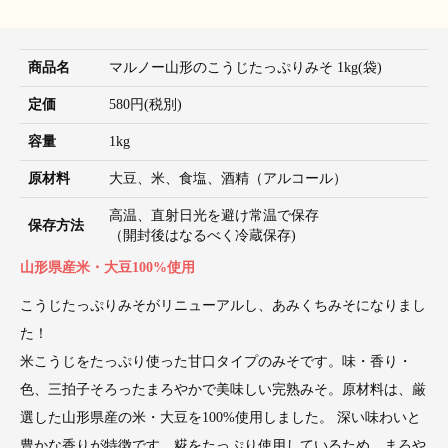
商品名
マルノー山形のこうじたっぷりみそ 1kg(袋)
定価
580円(税別)
容量
1kg
原材料
大豆、米、食塩、酒精（アルコール）
高温、直射日光を避け常温で保存
保存方法
（開封後はなるべく冷蔵保存)
山形県産米・大豆100%使用
こうじたっぷりみそがリニューアルし、あみくちみそになりまし
た！
米こうじをたっぷり使った甘口タイプのみそです。味・香り・
色、三拍子そろったまろやかで美味しい完熟みそ。原材料は、厳
選した山形県産の米・大豆を100%使用しました。 深い味わいと
豊かな香りが特徴です。糀をたっぷり使用しているため、まろや