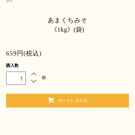
みそ
あまくちみそ
《1kg》(袋)
659円(税込)
購入数
個
カートに入れる