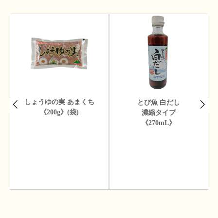
しょうゆの実 あまくち
とび魚 白だし
《200g》(袋)
濃縮タイプ
《270mL》