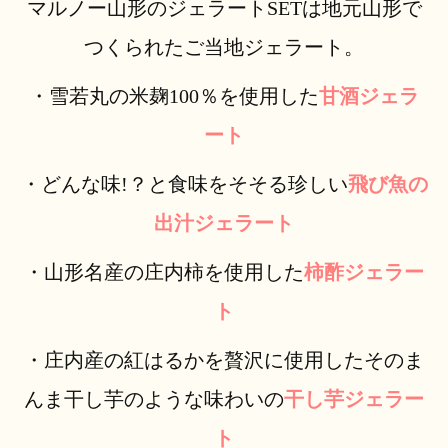
マルノー山形のジェラートSETは地元山形で
つくられたご当地ジェラート。
・雪若丸の米麹100％を使用した
甘酒ジェラ
ート
・どんな味!？と食味をそそる珍しい
飛び魚の
出汁ジェラート
・山形名産の庄内柿を使用した
柿酢ジェラー
ト
・庄内産の紅はるかを贅沢に使用したそのま
んま干し芋のような味わいの
干し芋ジェラー
ト